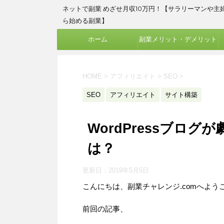
ネットで副業 めざせ月収10万円！【サラリーマンや主
ら始める副業】
ホーム
副業メリット・デメリット
HOME
>
アフィリエイト
>
SEO
>
SEO
アフィリエイト
サイト構築
WordPressブロ
は？
更新日：
2019年5月5日
こんにちは、副業チャレンジ.comへよう
前回の記事、