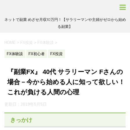
ネットで副業 めざせ月収10万円！【サラリーマンや主婦がゼロから始め
る副業】
HOME
>
FX投資
>
FX体験談
>
FX体験談
FX初心者
FX投資
『副業FX』 40代 サラリーマン Fさんの
場合－今から始める人に知って欲しい！
これが負ける人間の心理
更新日：
2019年5月5日
きっかけ